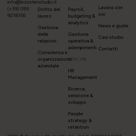
info@boostenstudio.it
Lavora con
(+39) 085
Diritto del
Payroll,
noi
9218156
lavoro
budgeting &
analytics
News e guide
Gestione
delle
Gestione
Casi studio
relazioni
operativa &
adempimenti
Contatti
Consulenza e
organizzazione
PER L’HR
aziendale
HR
Management
Ricerca,
selezione &
sviluppo
People
strategy &
retention