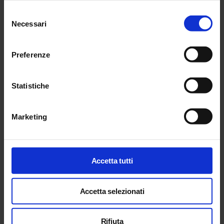
Selezione
Necessari
del
consenso
Preferenze
Dal blog
Vai al blog
Leggi i nostri
Statistiche
ultimi articoli sulla
consulenza
Marketing
aziendale
Accetta tutti
Accetta selezionati
Rifiuta