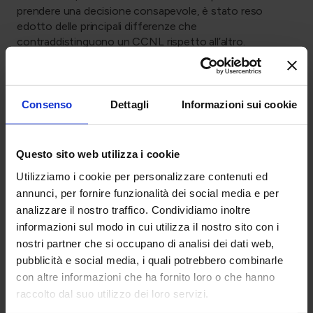
prendere una decisione consapevole, è stato reso
edotto delle principali differenze che
contraddistinguono un CCNL rispetto all’altro.
Successivamente, dopo la scelta, è stata effettuata
un’attenta analisi dei livelli e delle mansioni, dei singoli
istituti contrattuali, sia di natura normativa che
economica e della quantificazione di disposizioni
Consenso
Dettagli
Informazioni sui cookie
economiche per la copertura dell’eventuale differenza
peggiorativa della retribuzione del nuovo contratto
applicato.
Questo sito web utilizza i cookie
In ultimo, presso ciascuna provincia lavorativa, in sede
Utilizziamo i cookie per personalizzare contenuti ed
sindacale, è stato comunicato ai dipendenti il cambio,
annunci, per fornire funzionalità dei social media e per
riportando a ciascuno la decorrenza e le nuove
analizzare il nostro traffico. Condividiamo inoltre
specifiche contrattuali e retributive.
informazioni sul modo in cui utilizza il nostro sito con i
Risultati
nostri partner che si occupano di analisi dei dati web,
pubblicità e social media, i quali potrebbero combinarle
Aumento del fatturato annuo.
Marginalità in crescita.
con altre informazioni che ha fornito loro o che hanno
Ottimizzazione dell’organizzazione esistente.
raccolto dal suo utilizzo dei loro servizi.