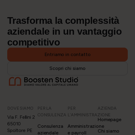
Trasforma la complessità
aziendale in un
vantaggio
competitivo
Entriamo in contatto
Scopri chi siamo
DOVE SIAMO
PER LA
PER
AZIENDA
CONSULENZA
L’AMMINISTRAZIONE
Via F. Fellini 2
Homepage
65010
Consulenza
Amministrazione
Spoltore PE
Chi siamo
aziendale
e payroll