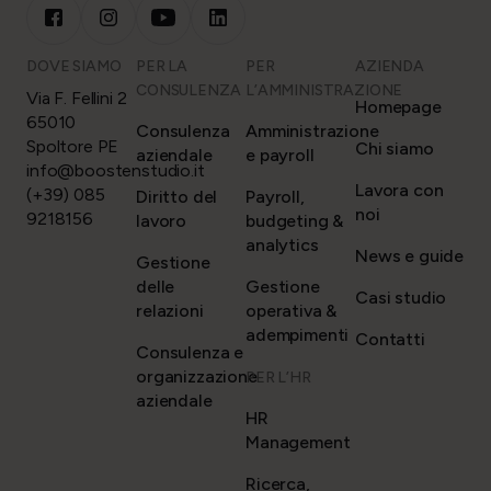
DOVE SIAMO
PER LA
PER
AZIENDA
CONSULENZA
L’AMMINISTRAZIONE
Via F. Fellini 2
Homepage
65010
Consulenza
Amministrazione
Spoltore PE
Chi siamo
aziendale
e payroll
info@boostenstudio.it
Lavora con
(+39) 085
Diritto del
Payroll,
noi
9218156
lavoro
budgeting &
analytics
News e guide
Gestione
delle
Gestione
Casi studio
relazioni
operativa &
adempimenti
Contatti
Consulenza e
organizzazione
PER L’HR
aziendale
HR
Management
Ricerca,