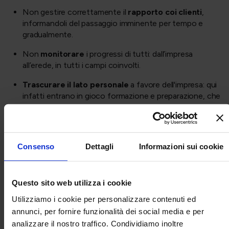
Non gestire correttamente il
rapporto coi clienti
,
informandoli del passaggio imminente per tempo e
gradualmente.
Non
monitorare
i progressi di tutti: dall’impresa
all’erede, in tutti i campi coinvolti.
Trascurare il lato personale
a favore dell'impresa: qui
infatti entrano in gioco formazione e preparazione, che
consentono di “reggere il peso” dell’azienda
correttamente.
Non coinvolgere un
consulente esterno imparziale
,
Consenso
Dettagli
Informazioni sui cookie
come Boosten Studio!
La Consulenza sul
Questo sito web utilizza i cookie
Passaggio generazionale,
Utilizziamo i cookie per personalizzare contenuti ed
come funziona:
annunci, per fornire funzionalità dei social media e per
analizzare il nostro traffico. Condividiamo inoltre