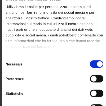
La loro straordinaria capacità di ascolto, unita a
Utilizziamo i cookie per personalizzare contenuti ed
un’elevata professionalità, rende ogni interazione
annunci, per fornire funzionalità dei social media e per
efficace e costruttiva.
analizzare il nostro traffico. Condividiamo inoltre
informazioni sul modo in cui utilizza il nostro sito con i
L’intera struttura si distingue per disponibilità e tempestività,
nostri partner che si occupano di analisi dei dati web,
garantendo risposte rapide e puntuali a qualsiasi
necessità.
pubblicità e social media, i quali potrebbero combinarle con
altre informazioni che ha fornito loro o che hanno raccolto
Ciò che apprezziamo maggiormente è il loro
approccio
: non
dal suo utilizzo dei loro servizi.
si limitano a fornire consulenza, ma
agiscono come parte
integrante della nostra azienda
, condividendo obiettivi e
Selezione
sfide con la stessa dedizione di un team interno.”
Necessari
del
Francesca Renzi, Insight & Co
consenso
Preferenze
Statistiche