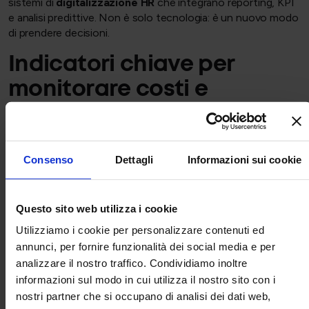
sistemi di
digitalizzazione HR
che integrano reporting, KPI
e analisi predittive. Non è solo tecnologia: è un nuovo modo
di prendere decisioni.
Indicatori chiave per
monitorare costi e
performance
Monitorare tutto è inutile; monitorare ciò che conta è
fondamentale.
Consenso
Dettagli
Informazioni sui cookie
L’HR reporting funziona davvero quando mette sotto
controllo un set di indicatori essenziali, quelli che incidono
Questo sito web utilizza i cookie
sui costi, sull’organizzazione e sulla continuità operativa.
Utilizziamo i cookie per personalizzare contenuti ed
Ecco alcuni dei KPI HR più rilevanti per le PMI.
annunci, per fornire funzionalità dei social media e per
analizzare il nostro traffico. Condividiamo inoltre
KPI HR per produttività,
informazioni sul modo in cui utilizza il nostro sito con i
assenteismo e budget
nostri partner che si occupano di analisi dei dati web,