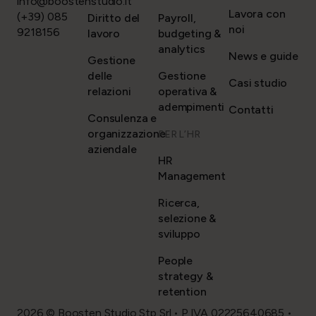
info@boostenstudio.it
Lavora con
(+39) 085
Diritto del
Payroll,
noi
9218156
lavoro
budgeting &
analytics
News e guide
Gestione
delle
Gestione
Casi studio
relazioni
operativa &
adempimenti
Contatti
Consulenza e
organizzazione
PER L’HR
aziendale
HR
Management
Ricerca,
selezione &
sviluppo
People
strategy &
retention
2026 © Boosten Studio Stp Srl • P.IVA 02225640685 •