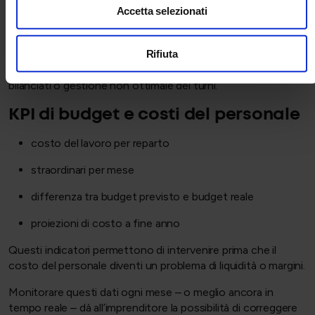
Accetta selezionati
distribuzione delle assenze nell’anno
Gli imprenditori esperti sanno che l’assenteismo non è solo
Rifiuta
un problema HR: è un segnale organizzativo. Quando supera
una certa soglia, può essere il sintomo di stress, carichi non
bilanciati o gestione non ottimale dei turni.
KPI di budget e costi del personale
costo del lavoro per reparto
straordinari per mese
differenza tra budget previsto e budget reale
proiezioni di costo a fine anno
Questi indicatori permettono di intervenire prima che il
costo del personale diventi un problema di liquidità o margini.
Monitorare questi dati ogni mese – o meglio ancora in
tempo reale – dà all’imprenditore la possibilità di correggere