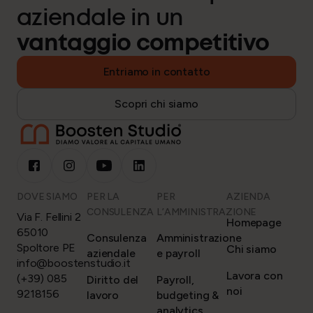
aziendale in un
vantaggio competitivo
Entriamo in contatto
Scopri chi siamo
DOVE SIAMO
PER LA
PER
AZIENDA
CONSULENZA
L’AMMINISTRAZIONE
Via F. Fellini 2
Homepage
65010
Consulenza
Amministrazione
Spoltore PE
Chi siamo
aziendale
e payroll
info@boostenstudio.it
Lavora con
(+39) 085
Diritto del
Payroll,
noi
9218156
lavoro
budgeting &
analytics